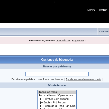
¡
INICIO
FORO
Calenda
BIENVENIDO, Invitado
(
Identifícate
|
Registrase
)
 búsqueda
Opciones de búsqueda
Buscar por palabra(s)
Escribe una palabra o una frase que buscar.
[
Ayuda sobre el uso avanzado
]
Dónde buscar