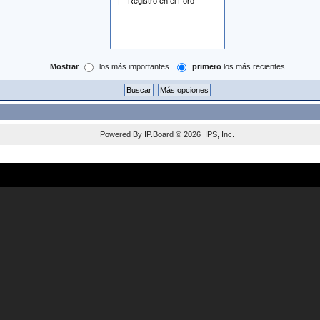
Mostrar
los más importantes
primero
los más recientes
Powered By
IP.Board
© 2026
IPS, Inc
.