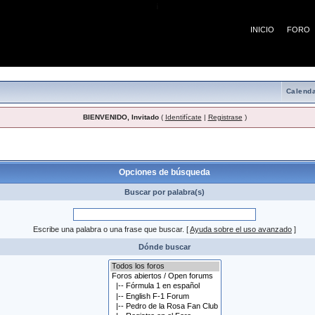
¡
INICIO
FORO
Calenda
BIENVENIDO, Invitado
(
Identifícate
|
Registrase
)
 búsqueda
Opciones de búsqueda
Buscar por palabra(s)
Escribe una palabra o una frase que buscar.
[
Ayuda sobre el uso avanzado
]
Dónde buscar