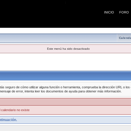
¡
INICIO
FORO
Calenda
Este menú ha sido desactivado
tás seguro de cómo utilizar alguna función o herramienta, comprueba la dirección URL o los da
mensaje de error, intenta leer los documentos de ayuda para obtener más información.
 calendario no existe
tinuación.