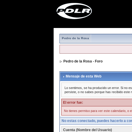
Pedro de la Rosa
Pedro de la Rosa - Foro
Mensaje de esta Web
Lo sentimos, se ha producido un error. Si no es
persiste, o no sabes porque has recibido este 
El error fue:
No tienes permiso para ver este calendario, o el
No estas conectado, puedes hacerlo a con
Cuenta (Nombre del Usuario)