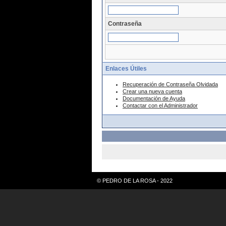
Contraseña
Enlaces Útiles
Recuperación de Contraseña Olvidada
Crear una nueva cuenta
Documentación de Ayuda
Contactar con el Administrador
© PEDRO DE LA ROSA - 2022