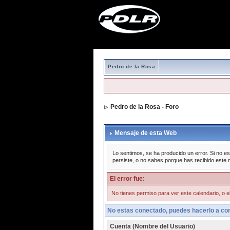
Pedro de la Rosa
Pedro de la Rosa - Foro
Mensaje de esta Web
Lo sentimos, se ha producido un error. Si no es
persiste, o no sabes porque has recibido este 
El error fue:
No tienes permiso para ver este calendario, o el
No estas conectado, puedes hacerlo a con
Cuenta (Nombre del Usuario)