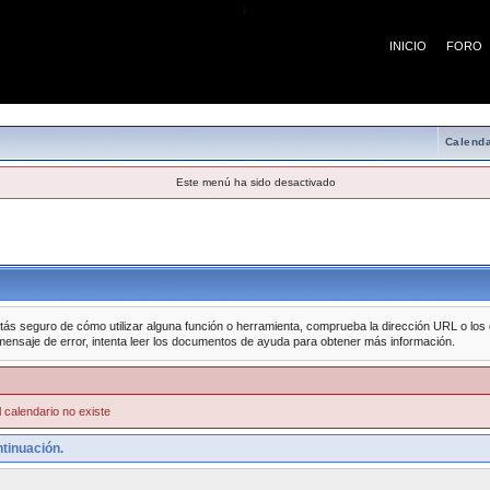
¡
INICIO
FORO
Calenda
Este menú ha sido desactivado
tás seguro de cómo utilizar alguna función o herramienta, comprueba la dirección URL o los da
mensaje de error, intenta leer los documentos de ayuda para obtener más información.
 calendario no existe
tinuación.