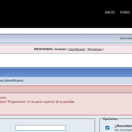
¡
INICIO
FORO
Calenda
BIENVENIDO, Invitado
(
Identificarse
|
Registrase
)
a identificarte.
arte.
lace "Registrarse" en la parte superior de la pantalla
Opciones
¿Recordar
No recomend