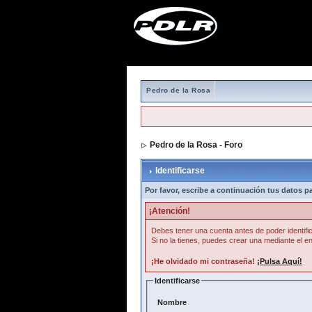
Pedro de la Rosa
Pedro de la Rosa - Foro
> Identificarse
Identificarse
Por favor, escribe a continuación tus datos par
¡Atención!
Debes tener una cuenta antes de poder identific
Si no la tienes, puedes crear una mediante el en
¡He olvidado mi contraseña!
¡Pulsa Aquí!
Identificarse
Nombre