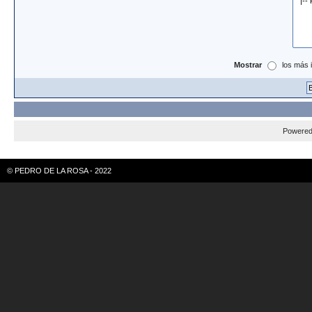
Mostrar
los más 
Powere
© PEDRO DE LA ROSA - 2022