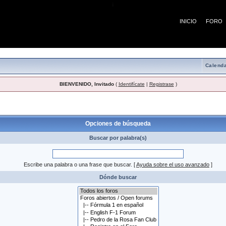
¡
INICIO
FORO
Calenda
BIENVENIDO, Invitado
(
Identifícate
|
Registrase
)
 búsqueda
Opciones de búsqueda
Buscar por palabra(s)
Escribe una palabra o una frase que buscar.
[
Ayuda sobre el uso avanzado
]
Dónde buscar