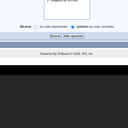
Mostrar
los más importantes
primero
los más recientes
Powered By
IP.Board
© 2026
IPS, Inc
.