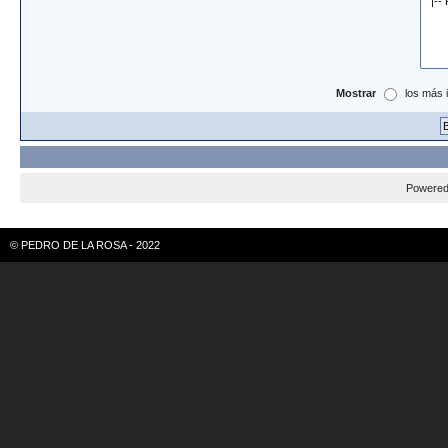
Mostrar
los más 
Powere
© PEDRO DE LA ROSA - 2022