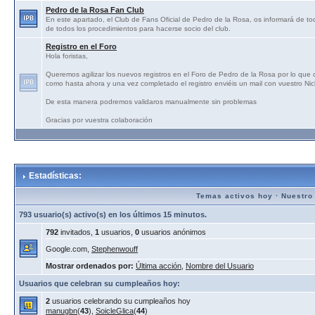
Pedro de la Rosa Fan Club
En este apartado, el Club de Fans Oficial de Pedro de la Rosa, os informará de tod
de todos los procedimientos para hacerse socio del club.
Registro en el Foro
Hola foristas,
Queremos agilizar los nuevos registros en el Foro de Pedro de la Rosa por lo que
como hasta ahora y una vez completado el registro enviéis un mail con vuestro N
De esta manera podremos validaros manualmente sin problemas
Gracias por vuestra colaboración
Estadísticas:
Temas activos hoy
·
Nuestro
793 usuario(s) activo(s) en los últimos 15 minutos.
792
invitados,
1
usuarios,
0
usuarios anónimos
Google.com,
Stephenwouff
Mostrar ordenados por:
Última acción
,
Nombre del Usuario
Usuarios que celebran su cumpleaños hoy:
2
usuarios celebrando su cumpleaños hoy
manugbn
(
43
),
SoicleGlica
(
44
)