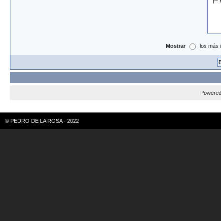
Mostrar
los más 
Powere
© PEDRO DE LA ROSA - 2022