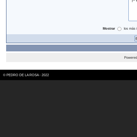
Mostrar
los más 
Powere
© PEDRO DE LA ROSA - 2022