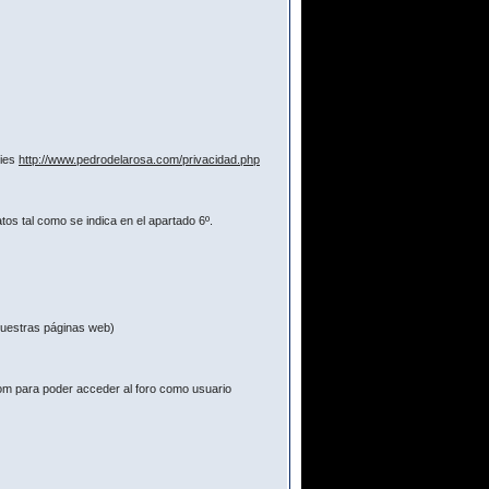
kies
http://www.pedrodelarosa.com/privacidad.php
os tal como se indica en el apartado 6º.
 nuestras páginas web)
com para poder acceder al foro como usuario