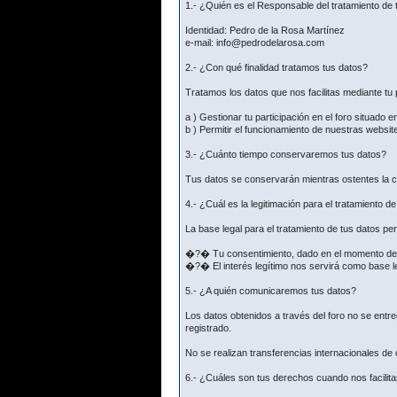
1.- ¿Quién es el Responsable del tratamiento de 
Identidad: Pedro de la Rosa Martínez
e-mail: info@pedrodelarosa.com
2.- ¿Con qué finalidad tratamos tus datos?
Tratamos los datos que nos facilitas mediante tu p
a ) Gestionar tu participación en el foro situado e
b ) Permitir el funcionamiento de nuestras websit
3.- ¿Cuánto tiempo conservaremos tus datos?
Tus datos se conservarán mientras ostentes la co
4.- ¿Cuál es la legitimación para el tratamiento d
La base legal para el tratamiento de tus datos p
�?� Tu consentimiento, dado en el momento de fac
�?� El interés legítimo nos servirá como base le
5.- ¿A quién comunicaremos tus datos?
Los datos obtenidos a través del foro no se ent
registrado.
No se realizan transferencias internacionales de
6.- ¿Cuáles son tus derechos cuando nos facilita