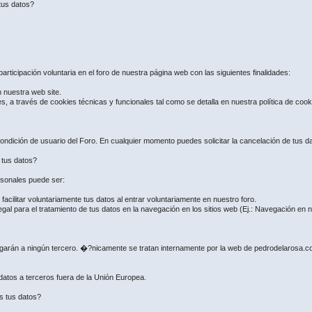
tus datos?
articipación voluntaria en el foro de nuestra página web con las siguientes finalidades:
n nuestra web site.
es, a través de cookies técnicas y funcionales tal como se detalla en nuestra política de coo
ndición de usuario del Foro. En cualquier momento puedes solicitar la cancelación de tus dat
e tus datos?
ersonales puede ser:
ilitar voluntariamente tus datos al entrar voluntariamente en nuestro foro.
gal para el tratamiento de tus datos en la navegación en los sitios web (Ej.: Navegación en
regarán a ningún tercero. �?nicamente se tratan internamente por la web de pedrodelarosa.
 datos a terceros fuera de la Unión Europea.
s tus datos?