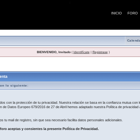
¡
INICIO
FORO
Calenda
BIENVENIDO, Invitado
(
Identifícate
|
Registrase
)
egistro
enta
on lo siguiente:
 con la protección de tu privacidad. Nuestra relación se basa en la confianza mutua con lo
 de Datos Europeo 679/2016 de 27 de Abril hemos adaptado nuestra Política de privacidad a
os tu mail de registro, sin que sea necesario facilita datos personales adicionales.
 foro aceptas y consientes la presente Política de Privacidad.