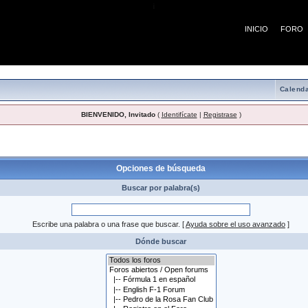
¡
INICIO
FORO
Calenda
BIENVENIDO, Invitado
(
Identifícate
|
Registrase
)
 búsqueda
Opciones de búsqueda
Buscar por palabra(s)
Escribe una palabra o una frase que buscar.
[
Ayuda sobre el uso avanzado
]
Dónde buscar