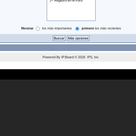
Mostrar
los más importantes
primero
los más recientes
Powered By
IP.Board
© 2026
IPS, Inc
.