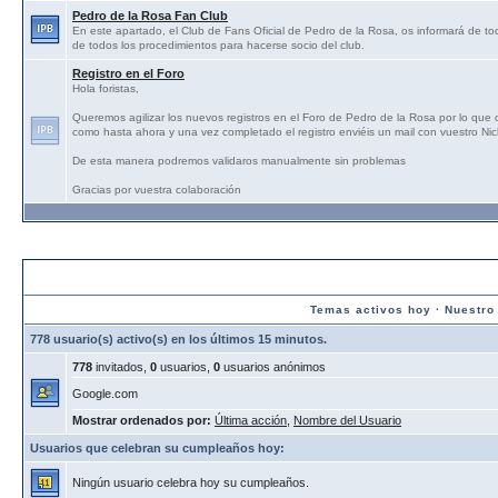
Pedro de la Rosa Fan Club
En este apartado, el Club de Fans Oficial de Pedro de la Rosa, os informará de tod
de todos los procedimientos para hacerse socio del club.
Registro en el Foro
Hola foristas,
Queremos agilizar los nuevos registros en el Foro de Pedro de la Rosa por lo que
como hasta ahora y una vez completado el registro enviéis un mail con vuestro N
De esta manera podremos validaros manualmente sin problemas
Gracias por vuestra colaboración
Estadísticas:
Temas activos hoy
·
Nuestro
778 usuario(s) activo(s) en los últimos 15 minutos.
778
invitados,
0
usuarios,
0
usuarios anónimos
Google.com
Mostrar ordenados por:
Última acción
,
Nombre del Usuario
Usuarios que celebran su cumpleaños hoy:
Ningún usuario celebra hoy su cumpleaños.