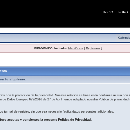
¡
INICIO
FORO
Calenda
BIENVENIDO, Invitado
(
Identifícate
|
Registrase
)
egistro
enta
on lo siguiente:
 con la protección de tu privacidad. Nuestra relación se basa en la confianza mutua con lo
 de Datos Europeo 679/2016 de 27 de Abril hemos adaptado nuestra Política de privacidad a
os tu mail de registro, sin que sea necesario facilita datos personales adicionales.
 foro aceptas y consientes la presente Política de Privacidad.