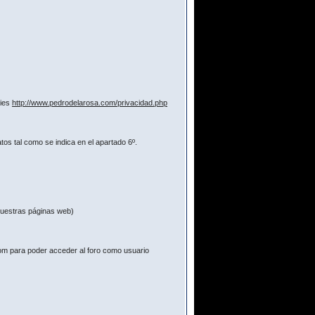
kies
http://www.pedrodelarosa.com/privacidad.php
os tal como se indica en el apartado 6º.
 nuestras páginas web)
com para poder acceder al foro como usuario