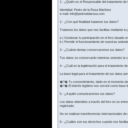
1.- ¿Quién es el Responsable del tratamiento de 
Identidad: Pedro de la Rosa Martínez
e-mail: info@pedrodelarosa.com
2.- ¿Con qué finalidad tratamos tus datos?
Tratamos los datos que nos facilitas mediante tu p
a ) Gestionar tu participación en el foro situado e
b ) Permitir el funcionamiento de nuestras websit
3.- ¿Cuánto tiempo conservaremos tus datos?
Tus datos se conservarán mientras ostentes la co
4.- ¿Cuál es la legitimación para el tratamiento d
La base legal para el tratamiento de tus datos p
�?� Tu consentimiento, dado en el momento de fac
�?� El interés legítimo nos servirá como base le
5.- ¿A quién comunicaremos tus datos?
Los datos obtenidos a través del foro no se ent
registrado.
No se realizan transferencias internacionales de
6.- ¿Cuáles son tus derechos cuando nos facilita