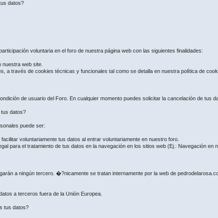
tus datos?
articipación voluntaria en el foro de nuestra página web con las siguientes finalidades:
n nuestra web site.
es, a través de cookies técnicas y funcionales tal como se detalla en nuestra política de coo
ndición de usuario del Foro. En cualquier momento puedes solicitar la cancelación de tus dat
e tus datos?
ersonales puede ser:
ilitar voluntariamente tus datos al entrar voluntariamente en nuestro foro.
gal para el tratamiento de tus datos en la navegación en los sitios web (Ej.: Navegación en
regarán a ningún tercero. �?nicamente se tratan internamente por la web de pedrodelarosa.
 datos a terceros fuera de la Unión Europea.
s tus datos?