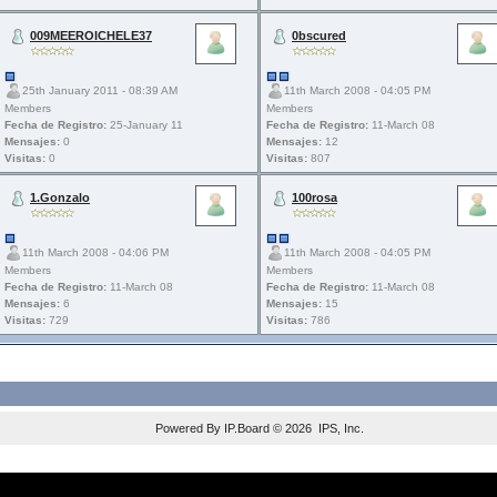
009MEEROICHELE37
0bscured
25th January 2011 - 08:39 AM
11th March 2008 - 04:05 PM
Members
Members
Fecha de Registro:
25-January 11
Fecha de Registro:
11-March 08
Mensajes:
0
Mensajes:
12
Visitas:
0
Visitas:
807
1.Gonzalo
100rosa
11th March 2008 - 04:06 PM
11th March 2008 - 04:05 PM
Members
Members
Fecha de Registro:
11-March 08
Fecha de Registro:
11-March 08
Mensajes:
6
Mensajes:
15
Visitas:
729
Visitas:
786
Powered By
IP.Board
© 2026
IPS, Inc
.