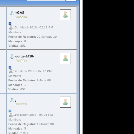
+GAS
15th March 2010 - 02:12 PM
Members
Fecha de Registro:
20-January 10
Mensajes:
0
Visitas:
251
-jorge-1410-
14th June 2008 - 07:17 PM
Members
Fecha de Registro:
9-June 08
Mensajes:
1
Visitas:
851
.
11th March 2008 - 04:05 PM
Members
Fecha de Registro:
11-March 08
Mensajes:
5
Visitas:
2.987