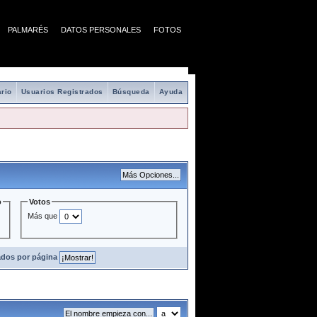
PALMARÉS
DATOS PERSONALES
FOTOS
rio
Usuarios Registrados
Búsqueda
Ayuda
o
Votos
Más que
ados por página