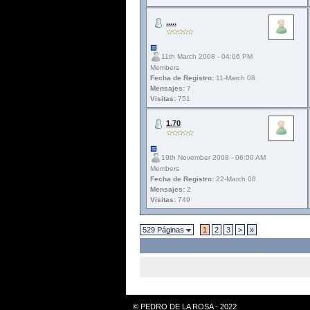
.....
11th March 2008 - 04:06 PM
Members
Fecha de Registro:
11-March 08
Mensajes:
7
Visitas:
751
1.70
19th November 2008 - 06:00 AM
Members
Fecha de Registro:
22-March 08
Mensajes:
2
Visitas:
749
529 Páginas
1
2
3
>
»
© PEDRO DE LA ROSA - 2022