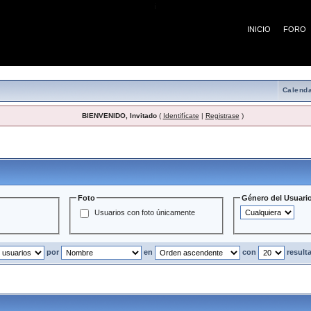
¡
INICIO
FORO
Calenda
BIENVENIDO, Invitado
(
Identifícate
|
Registrase
)
Usuarios
Foto
Género del Usuari
Usuarios con foto únicamente
por
en
con
result