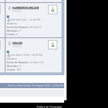
0y2MEEROICHELE38
30th April 2011 - 12:04 PM
Members
Fecha de Registro:
30-April 11
Mensajes:
0
Visitas:
0
100x100
11th March 2008 - 04:06 PM
Members
Fecha de Registro:
11-March 08
Mensajes:
5
Visitas:
798
Fecha y Hora Actual: 7th August 2026 - 12:09 PM
Política de Privacidad