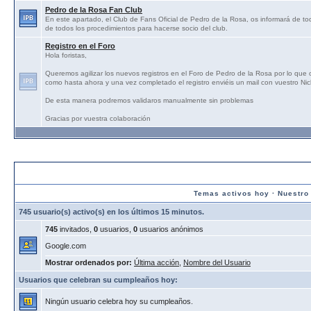
Pedro de la Rosa Fan Club
En este apartado, el Club de Fans Oficial de Pedro de la Rosa, os informará de tod
de todos los procedimientos para hacerse socio del club.
Registro en el Foro
Hola foristas,
Queremos agilizar los nuevos registros en el Foro de Pedro de la Rosa por lo que
como hasta ahora y una vez completado el registro enviéis un mail con vuestro N
De esta manera podremos validaros manualmente sin problemas
Gracias por vuestra colaboración
Estadísticas:
Temas activos hoy
·
Nuestro
745 usuario(s) activo(s) en los últimos 15 minutos.
745
invitados,
0
usuarios,
0
usuarios anónimos
Google.com
Mostrar ordenados por:
Última acción
,
Nombre del Usuario
Usuarios que celebran su cumpleaños hoy:
Ningún usuario celebra hoy su cumpleaños.