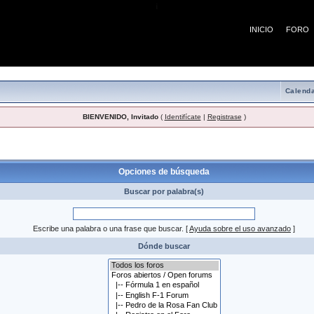
¡
INICIO
FORO
Calenda
BIENVENIDO, Invitado
(
Identifícate
|
Registrase
)
 búsqueda
Opciones de búsqueda
Buscar por palabra(s)
Escribe una palabra o una frase que buscar.
[
Ayuda sobre el uso avanzado
]
Dónde buscar