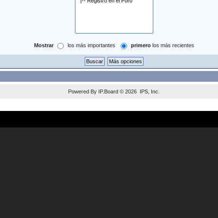
Mostrar
los más importantes
primero
los más recientes
Powered By
IP.Board
© 2026
IPS, Inc
.