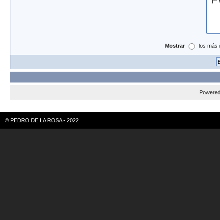
Mostrar
los más 
Powere
© PEDRO DE LA ROSA - 2022