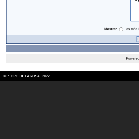
Mostrar
los más 
Powere
© PEDRO DE LA ROSA - 2022