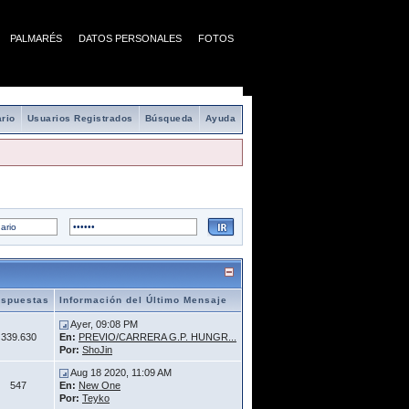
PALMARÉS
DATOS PERSONALES
FOTOS
rio
Usuarios Registrados
Búsqueda
Ayuda
spuestas
Información del Último Mensaje
Ayer, 09:08 PM
339.630
En:
PREVIO/CARRERA G.P. HUNGR...
Por:
ShoJin
Aug 18 2020, 11:09 AM
547
En:
New One
Por:
Teyko