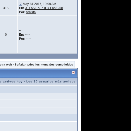
May 31 2017, 10:09 AM
415
En:
3º FAST & PDLR Fan Club
Por:
tenista
--
0
En:
----
Por:
----
stra web
·
Señalar todos los mensajes como leídos
s activos hoy
·
Los 20 usuarios más activos