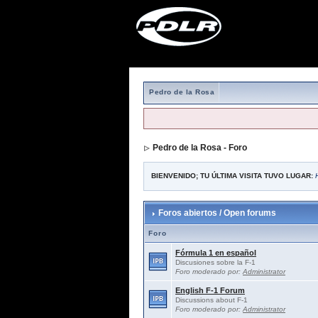
Pedro de la Rosa
Pedro de la Rosa - Foro
BIENVENIDO; TU ÚLTIMA VISITA TUVO LUGAR:
Foros abiertos / Open forums
Foro
Fórmula 1 en español
Discusiones sobre la F-1
Foro moderado por:
Administrator
English F-1 Forum
Discussions about F-1
Foro moderado por:
Administrator