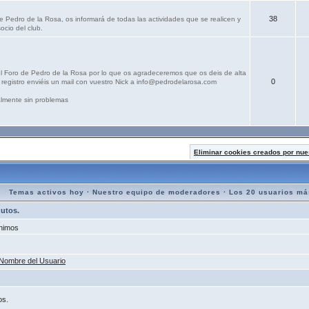
38
e Pedro de la Rosa, os informará de todas las actividades que se realicen y
ocio del club.
el Foro de Pedro de la Rosa por lo que os agradeceremos que os deis de alta
0
registro enviéis un mail con vuestro Nick a info@pedrodelarosa.com
lmente sin problemas
Eliminar cookies creados por nue
Temas activos hoy
·
Nuestro equipo de moderadores
·
Los 20 usuarios má
nutos.
nimos
Nombre del Usuario
os.