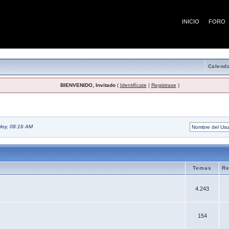
¡
INICIO
FORO
Calenda
BIENVENIDO, Invitado
(
Identifícate
|
Registrase
)
Hoy, 08:16 AM
Temas
Re
4.243
154