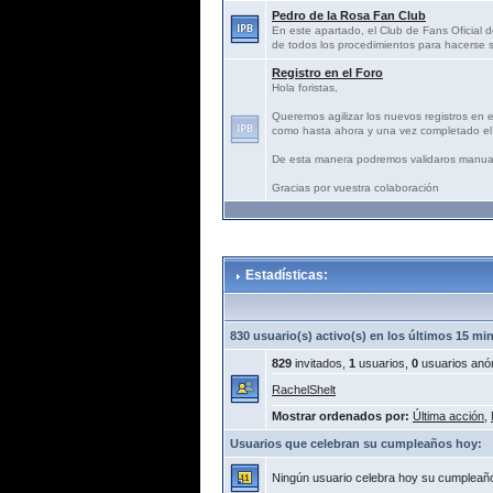
Pedro de la Rosa Fan Club
En este apartado, el Club de Fans Oficial d
de todos los procedimientos para hacerse s
Registro en el Foro
Hola foristas,
Queremos agilizar los nuevos registros en 
como hasta ahora y una vez completado el 
De esta manera podremos validaros manua
Gracias por vuestra colaboración
Estadísticas:
830 usuario(s) activo(s) en los últimos 15 mi
829
invitados,
1
usuarios,
0
usuarios anó
RachelShelt
Mostrar ordenados por:
Última acción
,
Usuarios que celebran su cumpleaños hoy:
Ningún usuario celebra hoy su cumpleañ