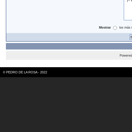
Mostrar
los más 
Powere
© PEDRO DE LA ROSA - 2022