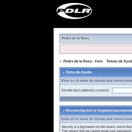
Pedro de la Rosa
Pedro de la Rosa - Foro
>
Temas de Ayu
Tema de Ayuda
Este es el tema de Ayuda que seleccion
Escribe la(s) palabra(s) a buscar
Recovering lost or forgotten password
Este es el tema de Ayuda que seleccion
Security is a big feature on this board, and to th
This means that we cannot email your password t