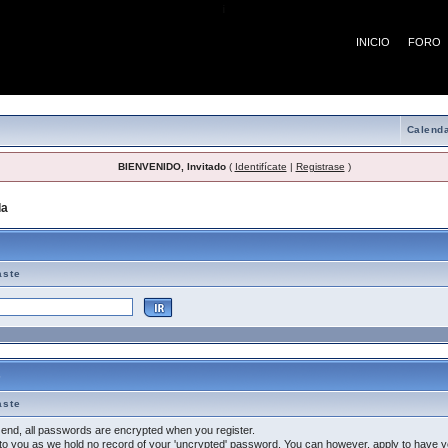
¡
INICIO
FORO
Calenda
BIENVENIDO, Invitado
(
Identifícate
|
Registrase
)
da
> Tema de Ayuda
aste
s
aste
at end, all passwords are encrypted when you register.
o you as we hold no record of your 'uncrypted' password. You can however, apply to have 