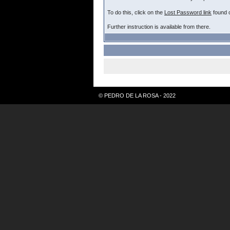
To do this, click on the
Lost Password link
found o
Further instruction is available from there.
© PEDRO DE LA ROSA - 2022