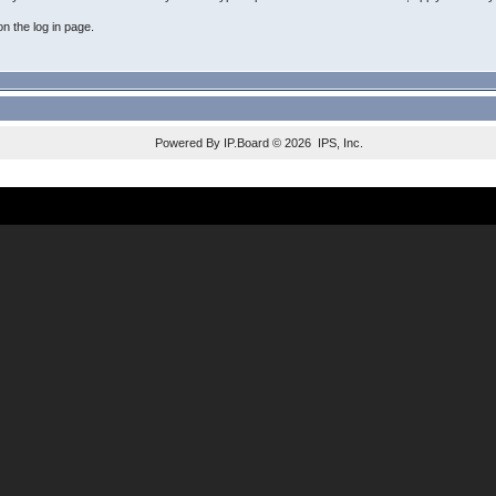
n the log in page.
Powered By
IP.Board
© 2026
IPS, Inc
.