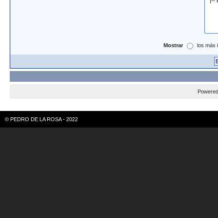
Mostrar
los más 
Powere
© PEDRO DE LA ROSA - 2022