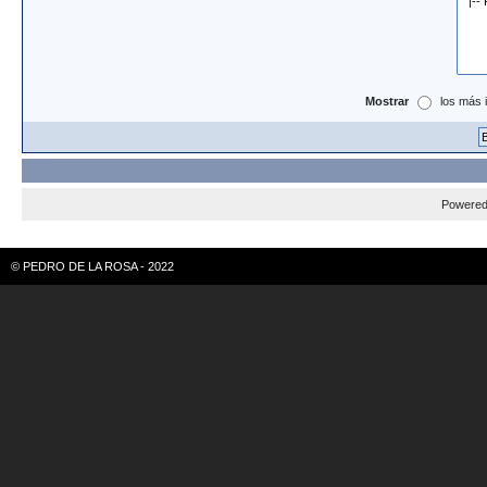
Mostrar
los más 
Powere
© PEDRO DE LA ROSA - 2022