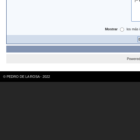
Mostrar
los más 
Powere
© PEDRO DE LA ROSA - 2022