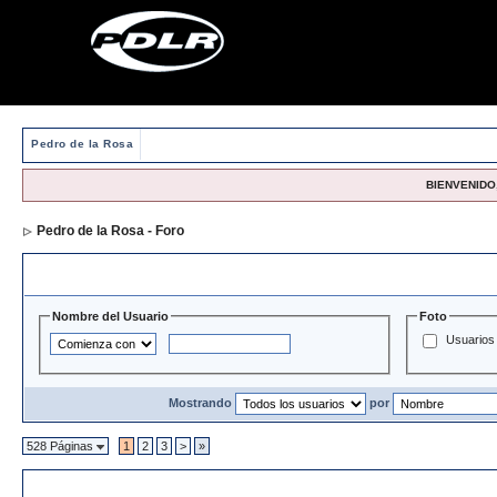
Pedro de la Rosa
BIENVENIDO,
Pedro de la Rosa - Foro
> Directorio de Usuarios
Opciones y Filtros de Búsqueda
Nombre del Usuario
Foto
Usuarios 
Mostrando
por
528 Páginas
1
2
3
>
»
Directorio de Usuarios