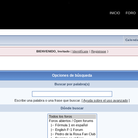
¡
INICIO
FORO
Calenda
BIENVENIDO, Invitado
(
Identifícate
|
Registrase
)
 búsqueda
Opciones de búsqueda
Buscar por palabra(s)
Escribe una palabra o una frase que buscar.
[
Ayuda sobre el uso avanzado
]
Dónde buscar