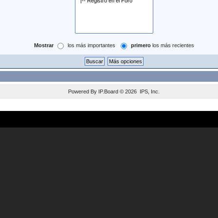
Mostrar
los más importantes
primero
los más recientes
Powered By
IP.Board
© 2026
IPS, Inc
.