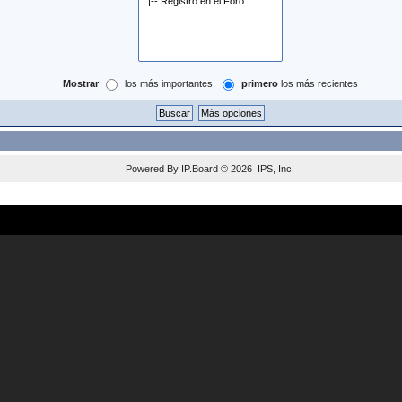
Mostrar
los más importantes
primero
los más recientes
Powered By
IP.Board
© 2026
IPS, Inc
.