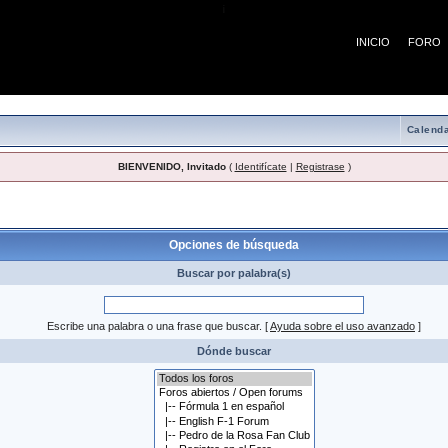
¡
INICIO
FORO
Calenda
BIENVENIDO, Invitado
(
Identifícate
|
Registrase
)
 búsqueda
Opciones de búsqueda
Buscar por palabra(s)
Escribe una palabra o una frase que buscar.
[
Ayuda sobre el uso avanzado
]
Dónde buscar