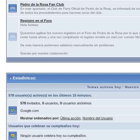
Pedro de la Rosa Fan Club
En este apartado, el Club de Fans Oficial de Pedro de la Rosa, os informará de tod
de todos los procedimientos para hacerse socio del club.
Registro en el Foro
Hola foristas,
Queremos agilizar los nuevos registros en el Foro de Pedro de la Rosa por lo que
como hasta ahora y una vez completado el registro enviéis un mail con vuestro N
De esta manera podremos validaros manualmente sin problemas
Gracias por vuestra colaboración
Estadísticas:
Temas activos hoy
·
Nuestro
578 usuario(s) activo(s) en los últimos 15 minutos.
578
invitados,
0
usuarios,
0
usuarios anónimos
Google.com
Mostrar ordenados por:
Última acción
,
Nombre del Usuario
Usuarios que celebran su cumpleaños hoy:
Ningún usuario celebra hoy su cumpleaños.