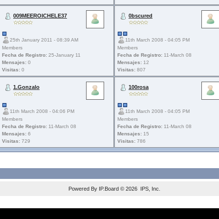
009MEEROICHELE37
0bscured
25th January 2011 - 08:39 AM
11th March 2008 - 04:05 PM
Members
Members
Fecha de Registro:
25-January 11
Fecha de Registro:
11-March 08
Mensajes:
0
Mensajes:
12
Visitas:
0
Visitas:
807
1.Gonzalo
100rosa
11th March 2008 - 04:06 PM
11th March 2008 - 04:05 PM
Members
Members
Fecha de Registro:
11-March 08
Fecha de Registro:
11-March 08
Mensajes:
6
Mensajes:
15
Visitas:
729
Visitas:
786
Powered By
IP.Board
© 2026
IPS, Inc
.