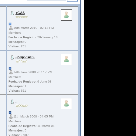
+GAS
15th March 2010 - 02:12 PM
Members
Fecha de Registro:
20-January 10
Mensajes:
0
Visitas:
251
-jorge-1410-
14th June 2008 - 07:17 PM
Members
Fecha de Registro:
9-June 08
Mensajes:
1
Visitas:
851
.
11th March 2008 - 04:05 PM
Members
Fecha de Registro:
11-March 08
Mensajes:
5
Visitas:
2.987