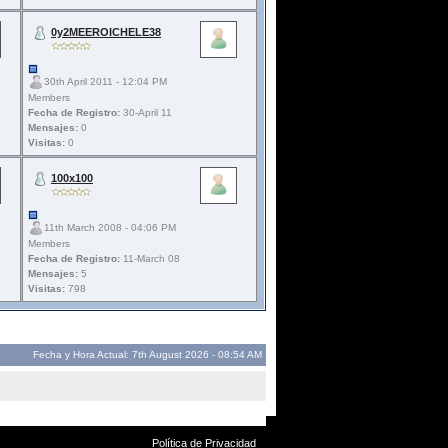
0y2MEEROICHELE38
30th April 2011 - 12:04 PM
Members
Fecha de Registro:
30-April 11
Mensajes:
0
Visitas:
0
100x100
11th March 2008 - 04:06 PM
Members
Fecha de Registro:
11-March 08
Mensajes:
5
Visitas:
798
Fecha y Hora Actual: 7th August 2026 - 08:54 AM
Política de Privacidad