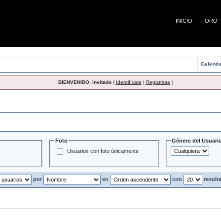
¡
INICIO
FORO
Calenda
BIENVENIDO, Invitado
(
Identifícate
|
Registrase
)
Usuarios
Foto
Género del Usuari
Usuarios con foto únicamente
por
en
con
result