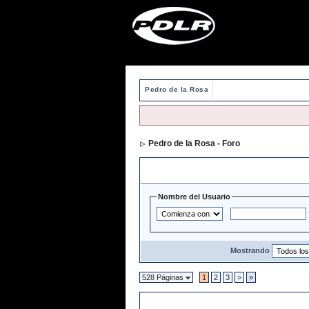
Pedro de la Rosa
Pedro de la Rosa - Foro
> Directorio de 
Opciones y Filtros de Búsqueda
Nombre del Usuario
Mostrando
528 Páginas
1
2
3
>
»
Directorio de Usuarios