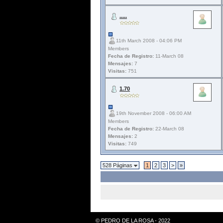
.....
11th March 2008 - 04:06 PM
Members
Fecha de Registro:
11-March 08
Mensajes:
7
Visitas:
751
1.70
19th November 2008 - 06:00 AM
Members
Fecha de Registro:
22-March 08
Mensajes:
2
Visitas:
749
528 Páginas
1
2
3
>
»
© PEDRO DE LA ROSA - 2022