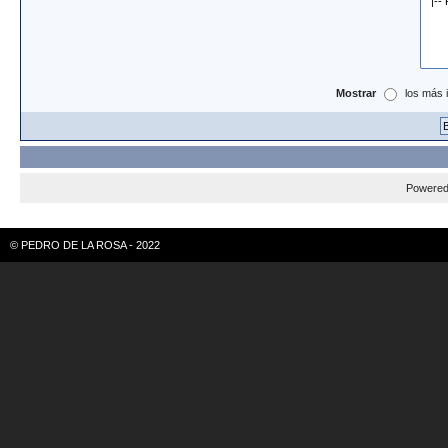
Mostrar
los más 
Powere
© PEDRO DE LA ROSA - 2022