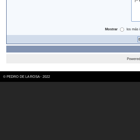
Mostrar
los más 
Powere
© PEDRO DE LA ROSA - 2022