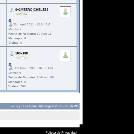
0y2MEEROICHELE38
30th April 2011 - 12:04 PM
Members
Fecha de Registro:
30-April 11
Mensajes:
0
Visitas:
0
100x100
11th March 2008 - 04:06 PM
Members
Fecha de Registro:
11-March 08
Mensajes:
5
Visitas:
798
Fecha y Hora Actual: 6th August 2026 - 09:16 PM
Política de Privacidad