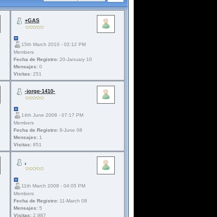
+GAS
15th March 2010 - 02:12 PM
Members
Fecha de Registro:
20-January 10
Mensajes:
0
Visitas:
251
-jorge-1410-
14th June 2008 - 07:17 PM
Members
Fecha de Registro:
9-June 08
Mensajes:
1
Visitas:
851
.
11th March 2008 - 04:05 PM
Members
Fecha de Registro:
11-March 08
Mensajes:
5
Visitas:
2.987