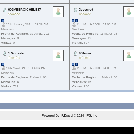
009MEEROICHELE37
0bscured
25th January 2011 - 08:39 AM
11th March 2008 - 04:05 PM
Members
Members
Fecha de Registro:
25-January 11
Fecha de Registro:
11-March 08
Mensajes:
0
Mensajes:
12
Visitas:
0
Visitas:
807
1.Gonzalo
100rosa
11th March 2008 - 04:06 PM
11th March 2008 - 04:05 PM
Members
Members
Fecha de Registro:
11-March 08
Fecha de Registro:
11-March 08
Mensajes:
6
Mensajes:
15
Visitas:
729
Visitas:
786
Powered By
IP.Board
© 2026
IPS, Inc
.