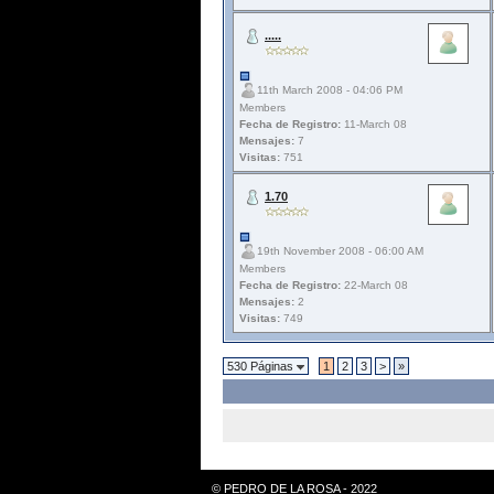
.....
11th March 2008 - 04:06 PM
Members
Fecha de Registro:
11-March 08
Mensajes:
7
Visitas:
751
1.70
19th November 2008 - 06:00 AM
Members
Fecha de Registro:
22-March 08
Mensajes:
2
Visitas:
749
530 Páginas
1
2
3
>
»
© PEDRO DE LA ROSA - 2022