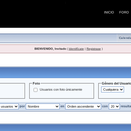
¡
INICIO
FORO
Calenda
BIENVENIDO, Invitado
(
Identifícate
|
Registrase
)
Usuarios
Foto
Género del Usuari
Usuarios con foto únicamente
por
en
con
result