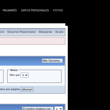
PALMARÉS
DATOS PERSONALES
FOTOS
rio
Usuarios Registrados
Búsqueda
Ayuda
o
Votos
Más que
ados por página