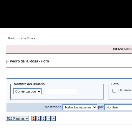
Pedro de la Rosa
BIENVENIDO,
Pedro de la Rosa - Foro
> Directorio de Usuarios
Opciones y Filtros de Búsqueda
Nombre del Usuario
Foto
Usuarios 
Mostrando
por
528 Páginas
1
2
3
>
»
Directorio de Usuarios