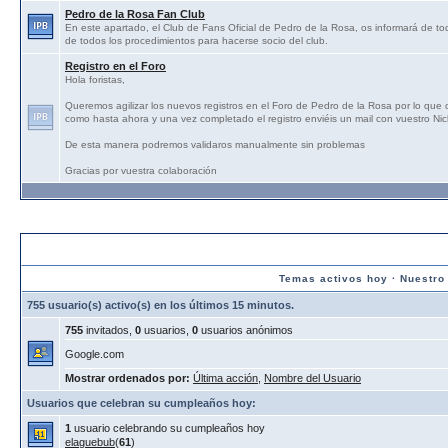
Pedro de la Rosa Fan Club
En este apartado, el Club de Fans Oficial de Pedro de la Rosa, os informará de tod
de todos los procedimientos para hacerse socio del club.
Registro en el Foro
Hola foristas,
Queremos agilizar los nuevos registros en el Foro de Pedro de la Rosa por lo que
como hasta ahora y una vez completado el registro enviéis un mail con vuestro N
De esta manera podremos validaros manualmente sin problemas
Gracias por vuestra colaboración
Estadísticas:
Temas activos hoy
·
Nuestro
755 usuario(s) activo(s) en los últimos 15 minutos.
755
invitados,
0
usuarios,
0
usuarios anónimos
Google.com
Mostrar ordenados por:
Última acción
,
Nombre del Usuario
Usuarios que celebran su cumpleaños hoy:
1
usuario celebrando su cumpleaños hoy
elaguebub
(
61
)