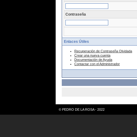
Contraseña
Enlaces Útiles
Recuperación de Contraseña Olvidada
Crear una nueva cuenta
Documentación de Ayuda
Contactar con el Administrador
© PEDRO DE LA ROSA - 2022