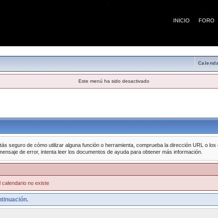
¡
INICIO
FORO
Calenda
Este menú ha sido desactivado
tás seguro de cómo utilizar alguna función o herramienta, comprueba la dirección URL o los da
mensaje de error, intenta leer los documentos de ayuda para obtener más información.
 calendario no existe
tinuación.