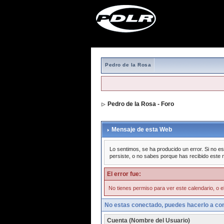
Pedro de la Rosa
Pedro de la Rosa - Foro
Mensaje de esta Web
Lo sentimos, se ha producido un error. Si no es
persiste, o no sabes porque has recibido este 
El error fue:
No tienes permiso para ver este calendario, o el
No estas conectado, puedes hacerlo a con
Cuenta (Nombre del Usuario)