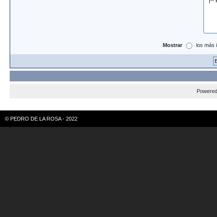
Mostrar
los más 
Powere
© PEDRO DE LA ROSA - 2022