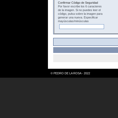
Confirmar Código de Seguridad
Por favor escribe los 6 caracteres
de la imagen. Si no puedes leer el
código, pulsa sobre la imagen para
generar una nueva. Especificar
mayúsculas/minúsculas
© PEDRO DE LA ROSA - 2022