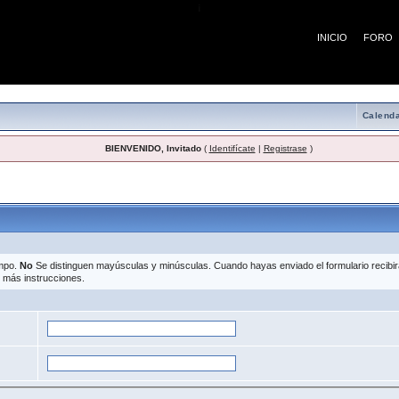
¡
INICIO
FORO
Calenda
BIENVENIDO, Invitado
(
Identifícate
|
Registrase
)
pérdida de contraseña
ampo.
No
Se distinguen mayúsculas y minúsculas. Cuando hayas enviado el formulario recibirás
r más instrucciones.