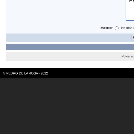
Mostrar
los más 
Powere
© PEDRO DE LA ROSA - 2022