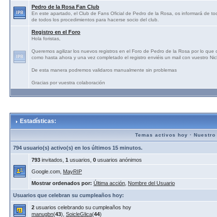
Pedro de la Rosa Fan Club
En este apartado, el Club de Fans Oficial de Pedro de la Rosa, os informará de tod
de todos los procedimientos para hacerse socio del club.
Registro en el Foro
Hola foristas,
Queremos agilizar los nuevos registros en el Foro de Pedro de la Rosa por lo que
como hasta ahora y una vez completado el registro enviéis un mail con vuestro N
De esta manera podremos validaros manualmente sin problemas
Gracias por vuestra colaboración
Estadísticas:
Temas activos hoy
·
Nuestro
794 usuario(s) activo(s) en los últimos 15 minutos.
793
invitados,
1
usuarios,
0
usuarios anónimos
Google.com,
MayRIP
Mostrar ordenados por:
Última acción
,
Nombre del Usuario
Usuarios que celebran su cumpleaños hoy:
2
usuarios celebrando su cumpleaños hoy
manugbn
(
43
),
SoicleGlica
(
44
)