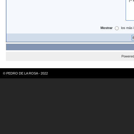
Mostrar
los más 
Powere
© PEDRO DE LA ROSA - 2022