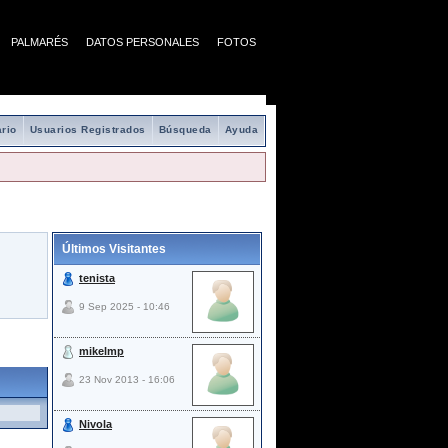
PALMARÉS
DATOS PERSONALES
FOTOS
rio
Usuarios Registrados
Búsqueda
Ayuda
Últimos Visitantes
tenista
9 Sep 2025 - 10:46
mikelmp
23 Nov 2013 - 16:06
Nivola