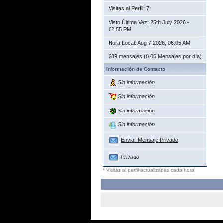
Visitas al Perfil: 7
*
Visto Última Vez: 25th July 2026 -
02:55 PM
Hora Local: Aug 7 2026, 06:05 AM
289 mensajes (0.05 Mensajes por día)
Información de Contacto
Sin información
Sin información
Sin información
Sin información
Enviar Mensaje Privado
Privado
* Visitas al perfil actualizadas cada hora