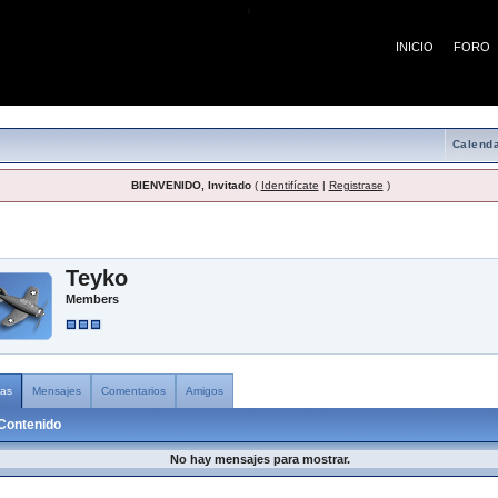
¡
INICIO
FORO
Calenda
BIENVENIDO, Invitado
(
Identifícate
|
Registrase
)
Teyko
Members
as
Mensajes
Comentarios
Amigos
Contenido
No hay mensajes para mostrar.