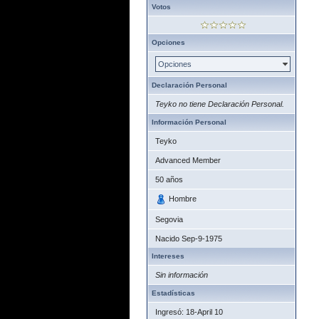
Votos
Opciones
Opciones
Declaración Personal
Teyko no tiene Declaración Personal.
Información Personal
Teyko
Advanced Member
50
años
Hombre
Segovia
Nacido
Sep-9-1975
Intereses
Sin información
Estadísticas
Ingresó: 18-April 10