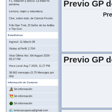
Previo GP 
F1, natación y pesca. La edad no
perdona.
Lectura, viajes y naturaleza.
Pre
Cine, sobre todo, de Ciencia Ficción.
Friki Star Trek, El Señor de los Anillos
o Top Gun.
Estadísticas
Ingresó: 11-March 08
Visitas al Perfil: 2.704
*
Web Oficial del G
Visto Última Vez: 5th August 2026 -
Previo GP 
05:27 PM
Coordenadas par
Hora Local: Aug 7 2026, 11:27 PM
En Google Maps
38.662 mensajes (5.75 Mensajes por
día)
Información de Contacto
Primer Gran Pre
Sin información
Circuito
Longitud
: 4.381
Sin información
Sin información
Duración de Carr
Web Oficial
:
https
tenissazuqueca@gmail.com