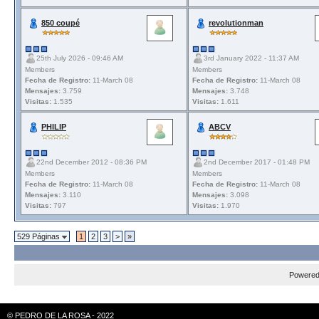
850 coupé
revolutionman
25th July 2026 - 09:46 AM
3rd January 2022 - 11:37 AM
Members
Members
Fecha de Registro:
11-March 08
Fecha de Registro:
11-March 08
Mensajes:
3.759
Mensajes:
3.748
Visitas:
1.535
Visitas:
1.611
PHILIP
ABCV
22nd December 2012 - 08:36 PM
2nd December 2017 - 01:48 PM
Members
Members
Fecha de Registro:
11-March 08
Fecha de Registro:
11-March 08
Mensajes:
3.110
Mensajes:
3.098
Visitas:
797
Visitas:
1.970
529 Páginas
1
2
3
>
»
Powere
© PEDRO DE LA ROSA - 2022