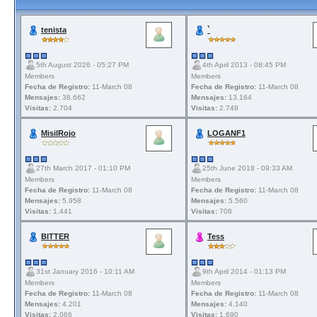
tenista
`
5th August 2026 - 05:27 PM
4th April 2013 - 08:45 PM
Members
Members
Fecha de Registro:
11-March 08
Fecha de Registro:
11-March 08
Mensajes:
38.662
Mensajes:
13.164
Visitas:
2.704
Visitas:
2.748
MisilRojo
LOGANF1
27th March 2017 - 01:10 PM
25th June 2018 - 09:33 AM
Members
Members
Fecha de Registro:
11-March 08
Fecha de Registro:
11-March 08
Mensajes:
5.958
Mensajes:
5.560
Visitas:
1.441
Visitas:
708
BITTER
Tess
31st January 2016 - 10:11 AM
9th April 2014 - 01:13 PM
Members
Members
Fecha de Registro:
11-March 08
Fecha de Registro:
11-March 08
Mensajes:
4.201
Mensajes:
4.140
Visitas:
2.066
Visitas:
1.690