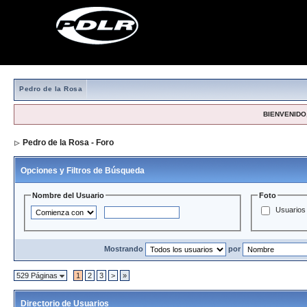
Pedro de la Rosa
BIENVENIDO,
Pedro de la Rosa - Foro
> Directorio de Usuarios
Opciones y Filtros de Búsqueda
Nombre del Usuario
Foto
Usuarios 
Mostrando
por
529 Páginas
1
2
3
>
»
Directorio de Usuarios