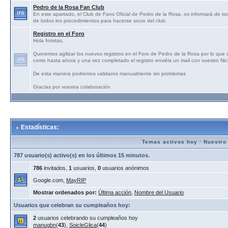
Pedro de la Rosa Fan Club
En este apartado, el Club de Fans Oficial de Pedro de la Rosa, os informará de tod
de todos los procedimientos para hacerse socio del club.
Registro en el Foro
Hola foristas,
Queremos agilizar los nuevos registros en el Foro de Pedro de la Rosa por lo que
como hasta ahora y una vez completado el registro enviéis un mail con vuestro N
De esta manera podremos validaros manualmente sin problemas
Gracias por vuestra colaboración
Estadísticas:
Temas activos hoy
·
Nuestro
787 usuario(s) activo(s) en los últimos 15 minutos.
786
invitados,
1
usuarios,
0
usuarios anónimos
Google.com,
MayRIP
Mostrar ordenados por:
Última acción
,
Nombre del Usuario
Usuarios que celebran su cumpleaños hoy:
2
usuarios celebrando su cumpleaños hoy
manugbn
(
43
),
SoicleGlica
(
44
)