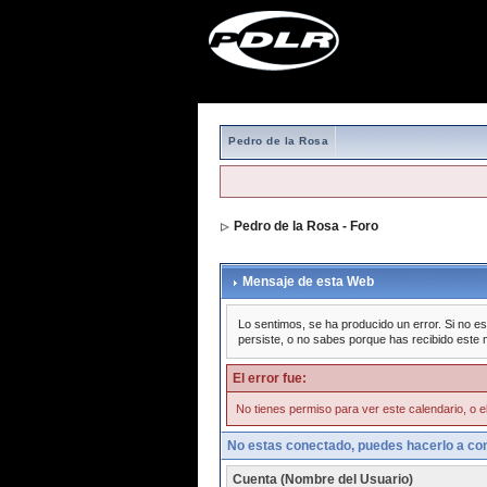
Pedro de la Rosa
Pedro de la Rosa - Foro
Mensaje de esta Web
Lo sentimos, se ha producido un error. Si no es
persiste, o no sabes porque has recibido este 
El error fue:
No tienes permiso para ver este calendario, o el
No estas conectado, puedes hacerlo a con
Cuenta (Nombre del Usuario)