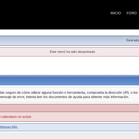
¡
INICIO
FORO
Calenda
Este menú ha sido desactivado
tás seguro de cómo utilizar alguna función o herramienta, comprueba la dirección URL o los da
mensaje de error, intenta leer los documentos de ayuda para obtener más información.
 calendario no existe
tinuación.