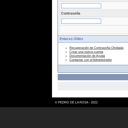
Contraseña
Enlaces Útiles
Recuperación de Contraseña Olvidada
Crear una nueva cuenta
Documentación de Ayuda
Contactar con el Administrador
© PEDRO DE LA ROSA - 2022