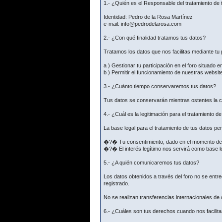
1.- ¿Quién es el Responsable del tratamiento de 
Identidad: Pedro de la Rosa Martínez
e-mail: info@pedrodelarosa.com
2.- ¿Con qué finalidad tratamos tus datos?
Tratamos los datos que nos facilitas mediante tu p
a ) Gestionar tu participación en el foro situado e
b ) Permitir el funcionamiento de nuestras websit
3.- ¿Cuánto tiempo conservaremos tus datos?
Tus datos se conservarán mientras ostentes la co
4.- ¿Cuál es la legitimación para el tratamiento d
La base legal para el tratamiento de tus datos p
�?� Tu consentimiento, dado en el momento de fac
�?� El interés legítimo nos servirá como base le
5.- ¿A quién comunicaremos tus datos?
Los datos obtenidos a través del foro no se ent
registrado.
No se realizan transferencias internacionales de
6.- ¿Cuáles son tus derechos cuando nos facilita