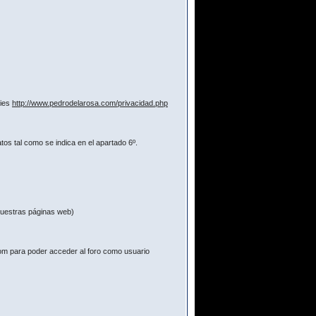
kies
http://www.pedrodelarosa.com/privacidad.php
os tal como se indica en el apartado 6º.
 nuestras páginas web)
com para poder acceder al foro como usuario