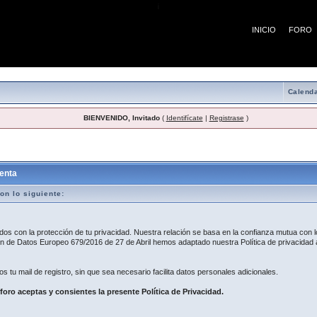
¡
INICIO
FORO
Calenda
BIENVENIDO, Invitado
(
Identifícate
|
Registrase
)
egistro
enta
on lo siguiente:
 con la protección de tu privacidad. Nuestra relación se basa en la confianza mutua con lo
 de Datos Europeo 679/2016 de 27 de Abril hemos adaptado nuestra Política de privacidad a
os tu mail de registro, sin que sea necesario facilita datos personales adicionales.
 foro aceptas y consientes la presente Política de Privacidad.