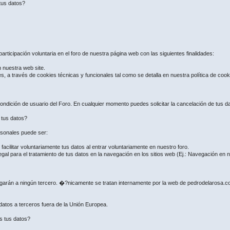
tus datos?
articipación voluntaria en el foro de nuestra página web con las siguientes finalidades:
n nuestra web site.
es, a través de cookies técnicas y funcionales tal como se detalla en nuestra política de coo
ndición de usuario del Foro. En cualquier momento puedes solicitar la cancelación de tus dat
e tus datos?
ersonales puede ser:
ilitar voluntariamente tus datos al entrar voluntariamente en nuestro foro.
gal para el tratamiento de tus datos en la navegación en los sitios web (Ej.: Navegación en
regarán a ningún tercero. �?nicamente se tratan internamente por la web de pedrodelarosa.
 datos a terceros fuera de la Unión Europea.
s tus datos?