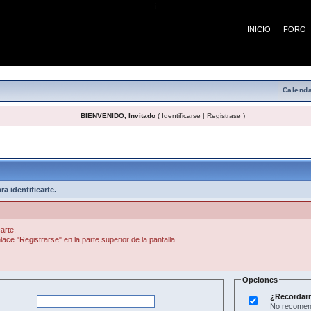
¡
INICIO
FORO
Calenda
BIENVENIDO, Invitado
(
Identificarse
|
Registrase
)
a identificarte.
arte.
lace "Registrarse" en la parte superior de la pantalla
Opciones
¿Recordar
No recomend