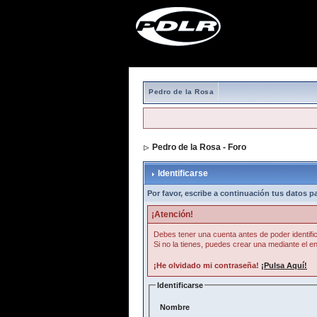
Pedro de la Rosa
Pedro de la Rosa - Foro
> Identificarse
Identificarse
Por favor, escribe a continuación tus datos par
¡Atención!
Debes tener una cuenta antes de poder identific
Si no la tienes, puedes crear una mediante el en
¡He olvidado mi contraseña!
¡Pulsa Aquí!
Identificarse
Nombre